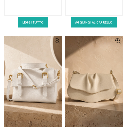
bianca a
marrone a
mezzaluna
mezzaluna
LEGGI TUTTO
AGGIUNGI AL CARRELLO