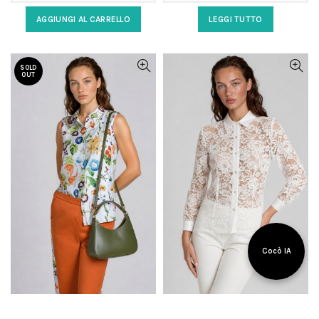
AGGIUNGI AL CARRELLO
LEGGI TUTTO
SOLD
OUT
Cocò IA
75,00
€
140,00
€