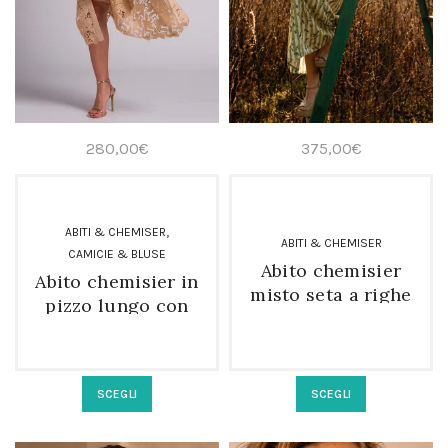
280,00
€
375,00
€
,
ABITI & CHEMISER
ABITI & CHEMISER
CAMICIE & BLUSE
Abito chemisier
Abito chemisier in
misto seta a righe
pizzo lungo con
da donna
pantaloncino
Questo
Questo
SCEGLI
SCEGLI
prodotto
prodotto
ha
ha