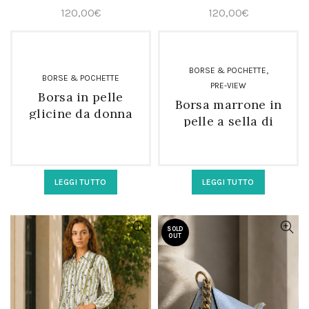
120,00
€
120,00
€
,
BORSE & POCHETTE
BORSE & POCHETTE
PRE-VIEW
Borsa in pelle
Borsa marrone in
glicine da donna
pelle a sella di
con tracolla e
cavallo
fibbie
LEGGI TUTTO
LEGGI TUTTO
SOLD
OUT