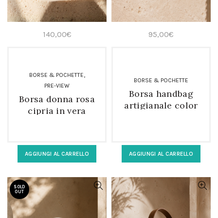
140,00
€
95,00
€
,
BORSE & POCHETTE
BORSE & POCHETTE
PRE-VIEW
Borsa handbag
Borsa donna rosa
artigianale color
cipria in vera
celeste polvere in
pelle morbida
vera pelle
AGGIUNGI AL CARRELLO
AGGIUNGI AL CARRELLO
SOLD
OUT