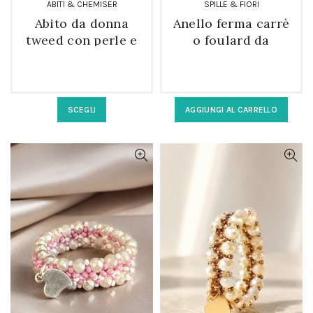
ABITI & CHEMISER
SPILLE & FIORI
Abito da donna
Anello ferma carrè
tweed con perle e
o foulard da
doppio spacco
donna in castoni
laterale
Questo
SCEGLI
AGGIUNGI AL CARRELLO
prodotto
ha
più
varianti.
Le
opzioni
possono
essere
scelte
nella
pagina
del
prodotto