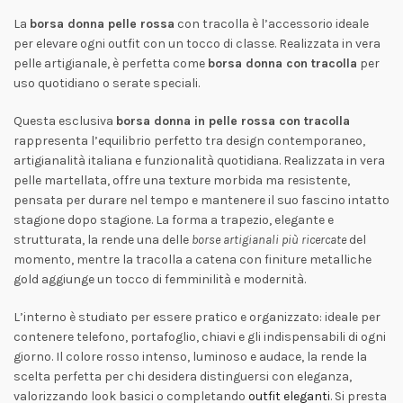
La
borsa donna pelle rossa
con tracolla è l’accessorio ideale
per elevare ogni outfit con un tocco di classe. Realizzata in vera
pelle artigianale, è perfetta come
borsa donna con tracolla
per
uso quotidiano o serate speciali.
Questa esclusiva
borsa donna in pelle rossa con tracolla
rappresenta l’equilibrio perfetto tra design contemporaneo,
artigianalità italiana e funzionalità quotidiana. Realizzata in vera
pelle martellata, offre una texture morbida ma resistente,
pensata per durare nel tempo e mantenere il suo fascino intatto
stagione dopo stagione. La forma a trapezio, elegante e
strutturata, la rende una delle
borse artigianali più ricercate
del
momento, mentre la tracolla a catena con finiture metalliche
gold aggiunge un tocco di femminilità e modernità.
L’interno è studiato per essere pratico e organizzato: ideale per
contenere telefono, portafoglio, chiavi e gli indispensabili di ogni
giorno. Il colore rosso intenso, luminoso e audace, la rende la
scelta perfetta per chi desidera distinguersi con eleganza,
valorizzando look basici o completando
outfit eleganti
. Si presta