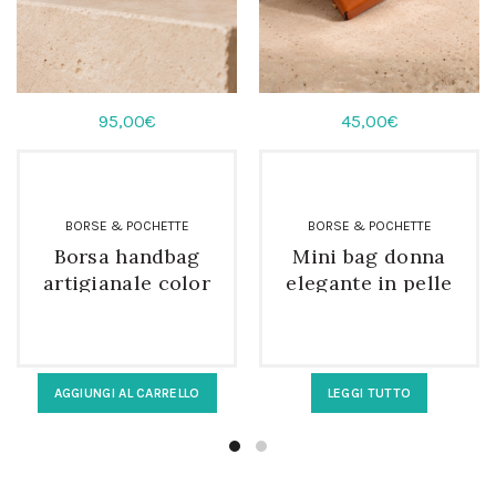
95,00
€
45,00
€
BORSE & POCHETTE
BORSE & POCHETTE
Borsa handbag
Mini bag donna
artigianale color
elegante in pelle
celeste polvere in
arancione con
vera pelle
tracolla
AGGIUNGI AL CARRELLO
LEGGI TUTTO