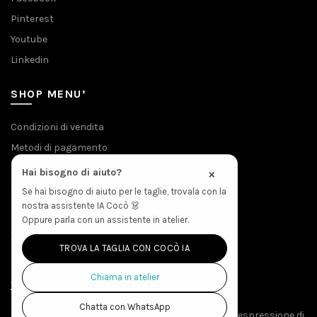
Pinterest
Youtube
Linkedin
SHOP MENU’
Condizioni di vendita
Metodi di pagamento
Privacy & Cookies
×
Hai bisogno di aiuto?
Spedizioni
Se hai bisogno di aiuto per le taglie, trovala con la
nostra assistente IA Cocò 👗
Politica Resi
Oppure parla con un assistente in atelier.
Accesso Produzione
TROVA LA TAGLIA CON COCÒ IA
Chiama in atelier
ABOUT THE STORE
Chatta con WhatsApp
Creato da menti sapienti e mani esperte, EVAeM è espressione di