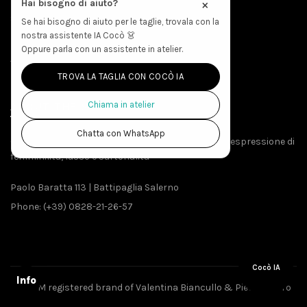
×
Hai bisogno di aiuto?
Spedizioni
Se hai bisogno di aiuto per le taglie, trovala con la
nostra assistente IA Cocò 👗
Politica Resi
Oppure parla con un assistente in atelier.
Accesso Produzione
TROVA LA TAGLIA CON COCÒ IA
Chiama in atelier
ABOUT THE STORE
Chatta con WhatsApp
Creato da menti sapienti e mani esperte, EVAeM è espressione di
femminilità, lusso e sartorialità
Paolo Baratta 113 | Battipaglia Salerno
Phone: (+39) 0828-21-26-57
Cocò IA
Info
EVAeM registered brand of Valentina Biancullo & Pietro Piliero