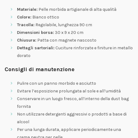
Materiale:
Pelle morbida artigianale di alta qualità
Colore:
Bianco ottico
Tracolla:
Regolabile, lunghezza 90 cm
Dimensioni borsa:
30 x 9 x 20 cm
Chiusura:
Patta con magnete nascosto
Dettagli sartoriali:
Cuciture rinforzate e finiture in metallo
dorato
Consigli di manutenzione
Pulire con un panno morbido e asciutto
Evitare l’esposizione prolungata al sole e all’umidità
Conservare in un luogo fresco, all’interno della dust bag
fornita
Non utilizzare detergenti aggressivi o prodotti a base di
alcool
Per una lunga durata, applicare periodicamente una
crema neutra per pelle