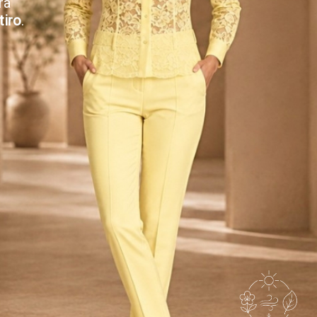
ra
tiro
.