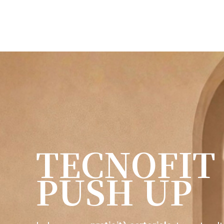
T
E
C
N
O
F
I
T
P
U
S
H
U
P