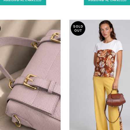
AGGIUNGI AL CARRELLO
AGGIUNGI AL CARRELLO
essorio versatile, elegante e
regolabile per un comfort un
tigianale, perfetto per ogni
Dona stile e praticità al tuo
sione. Scopri la qualità Made
quotidiano.
 Italy e il fascino delle borse
SOLD
OUT
donna artigianali in pelle.