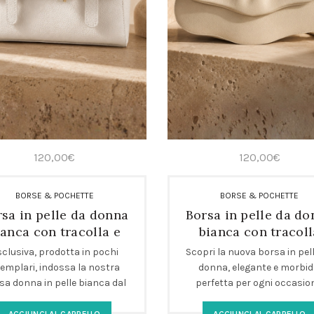
120,00
€
120,00
€
BORSE & POCHETTE
BORSE & POCHETTE
sa in pelle da donna
Borsa in pelle da d
ianca con tracolla e
bianca con tracoll
fibbie
regolabile
clusiva, prodotta in pochi
Scopri la nuova borsa in pel
emplari, indossa la nostra
donna, elegante e morbid
sa donna in pelle bianca dal
perfetta per ogni occasio
gn rettangolare, con tracolla
Realizzata in pelle artigian
golabile e fibbie dorate: un
bianco ottico, con tracol