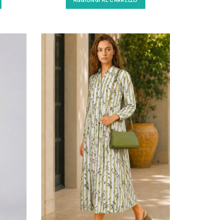
AGGIUNGI AL CARRELLO
ico.
eleganti e urban. Scopri la qualità
 look
made in Italy per le tue giornate e
serate.