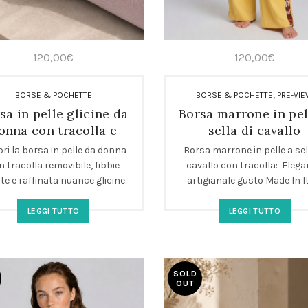
120,00
€
120,00
€
,
BORSE & POCHETTE
BORSE & POCHETTE
PRE-VI
sa in pelle glicine da
Borsa marrone in pel
onna con tracolla e
sella di cavallo
fibbie
ri la borsa in pelle da donna
Borsa marrone in pelle a sel
n tracolla removibile, fibbie
cavallo con tracolla: Eleg
te e raffinata nuance glicine.
artigianale gusto Made In I
n accessorio artigianale di
Scopri la Borsa marron
ndenza in edizione limitata,
LEGGI TUTTO
LEGGI TUTTO
e per look eleganti e versatili.
tta per chi cerca stile, qualità
praticità in un’unica borsa
rettangolare di design.
SOLD
OUT