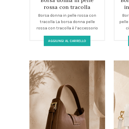
Borsa donna in pelle
Bor
rossa con tracolla
i
Borsa donna in pelle rossa con
Bor
tracolla La borsa donna pelle
pelle
rossa con tracolla è l’accessorio
c
ideale per elevare ogni
p
AGGIUNGI AL CARRELLO