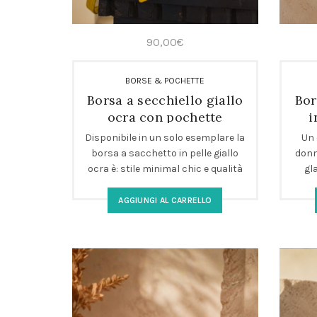
90,00
€
BORSE & POCHETTE
Borsa a secchiello giallo
Bor
ocra con pochette
i
all’interno
Disponibile in un solo esemplare la
Un 
borsa a sacchetto in pelle giallo
donn
ocra è: stile minimal chic e qualità
gl
artigianale adatta per ogni giorno
perf
della tua settimana. Perfetta come
creat
AGGIUNGI AL CARRELLO
borsa a spalla morbida per look
sce
eleganti da giorno. Comfort, stile e
pr
artigianalità in un accessorio
versatile.