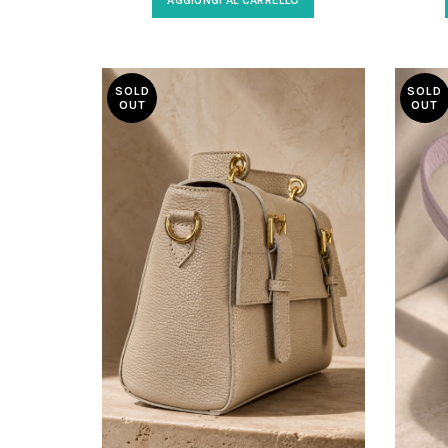
AGGIUNGI AL CARRELLO
borsa a spalla morbida per look
acc
eleganti da giorno. Comfort, stile e
ar
artigianalità in un accessorio
occa
versatile.
in
SOLD
SOLD
OUT
OUT