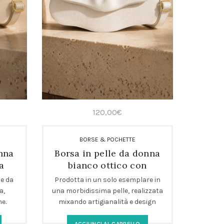
120,00
€
BORSE & POCHETTE
onna
Borsa in pelle da donna
a
bianco ottico con
tracolla regolabile
le da
Prodotta in un solo esemplare in
a,
una morbidissima pelle, realizzata
ne.
mixando artigianalità e design
ale
minimal chic. Borsa rettangolare
la
artigianale, perfetta per look