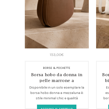
153,00
€
BORSE & POCHETTE
Borsa hobo da donna in
Bor
pelle marrone a
b
mezzaluna
Disponibile in un solo esemplare la
Es
borsa hobo donna a mezzaluna è:
es
stile minimal chic e qualità
bor
artigianale adatta per ogni giorno
desi
della tua settimana. Perfetta come
re