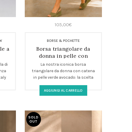
105,00
€
EW
BORSE & POCHETTE
le a
Borsa triangolare da
donna in pelle con
catena verde avocado
la di
La nostra iconica borsa
anza
triangolare da donna con catena
taly
in pelle verde avocado: la scelta
e
elegante e moderna per ogni
occasione. Design compatto,
AGGIUNGI AL CARRELLO
doppia tracolla e dettagli sartoriali
per un tocco di stile unico. Perfetta
per chi cerca una borsa a spalla
con catena di tendenza e qualità
SOLD
OUT
artigianale Made in Italy.