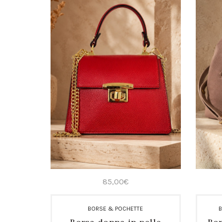
85,00
€
BORSE & POCHETTE
B