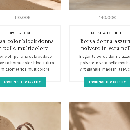
110,00
€
140,00
€
BORSE & POCHETTE
BORSE & POCHETTE
sa color block donna
Borsa donna azzur
n pelle multicolore
polvere in vera pel
geometrica
morbida
one off per una sola audace
Elegante borsa donna azzu
a! La borsa color block ultra
polvere in vera pelle morbi
am geometrica multicolore,
Artigianale, Made in Italy, 
etta per aggiungere un tocco
tracolla regolabile. Perfetta
ivo ed elegante a ogni look. La
look casual chic.
AGGIUNGI AL CARRELLO
AGGIUNGI AL CARRELLO
lta ideale per chi cerca stile,
aticità e unicità in un solo
accessorio.