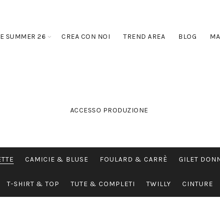
E SUMMER 26
CREA CON NOI
TREND AREA
BLOG
MA
ACCESSO PRODUZIONE
ETTE
CAMICIE & BLUSE
FOULARD & CARRÈ
GILET DON
T-SHIRT & TOP
TUTE & COMPLETI
TWILLY
CINTURE