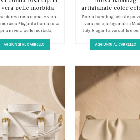
sa donna rosa cipria
Borsa handbag
n vera pelle morbida
artigianale color cel
polvere in vera pel
sa donna rosa cipria in vera
Borsa handbag celeste polve
 morbida Elegante borsa rosa
vera pelle, artigianale e Mad
ipria in vera pelle morbida,
Italy. Elegante, versatile e pe
erfetta come borsa donna
per look casual o chic. Qua
premium garantita.
AGGIUNGI AL CARRELLO
AGGIUNGI AL CARRELLO