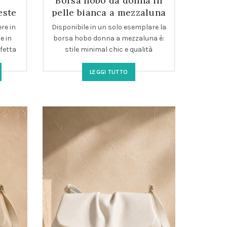
Borsa hobo da donna in
este
pelle bianca a mezzaluna
le
re in
Disponibile in un solo esemplare la
e in
borsa hobo donna a mezzaluna è:
rfetta
stile minimal chic e qualità
lità
artigianale adatta per ogni giorno
della tua settimana. Perfetta come
LEGGI TUTTO
borsa a spalla elegante da giorno,
offre comfort, capienza e un look
sofisticato per tutte le occasioni.