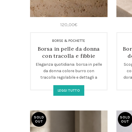
120,00
€
BORSE & POCHETTE
Borsa in pelle da donna
Bor
con tracolla e fibbie
d
colore burro
Eleganza quotidiana: borsa in pelle
Scop
da donna colore burro con
co
tracolla regolabile e dettagli a
dora
fibbia dorata. Pratica, raffinata e
U
perfetta per ogni occasione.
te
LEGGI TUTTO
Scopri la nuova icona delle borse
ideal
donna artigianali in pelle.
Perfe
e 
SOLD
SOLD
OUT
OUT