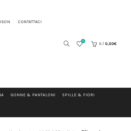
ISON
CONTATTACI
0
0
/
0,00
€
NA
GONNE & PANTALONI
SPILLE & FIORI