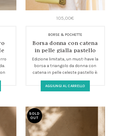
105,00
€
BORSE & POCHETTE
ro
Borsa donna con catena
le
in pelle gialla pastello
triangolare
rro
Edizione limitata, un must-have la
da.
borsa a triangolo da donna con
con
catena in pelle celeste pastello è:
 per
eleganza contemporanea e
praticità in una borsa a triangolo
AGGIUNGI AL CARRELLO
donna con catena, realizzata a
mano in pelle gialla pastello.
Perfetta come borsa a spalla
compatta ed elegante per ogni
SOLD
OUT
occasione. Design moderno,
dettagli sartoriali e doppia tracolla
per uno stile versatile e raffinato.