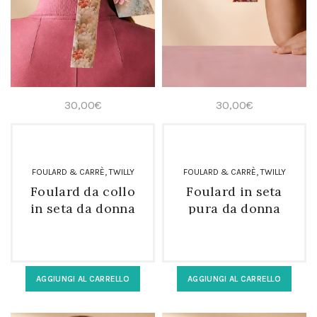
30,00
€
30,00
€
,
,
FOULARD & CARRÈ
TWILLY
FOULARD & CARRÈ
TWILLY
Foulard da collo
Foulard in seta
in seta da donna
pura da donna
fantasia floreale
twilly fucsia
3D
AGGIUNGI AL CARRELLO
AGGIUNGI AL CARRELLO