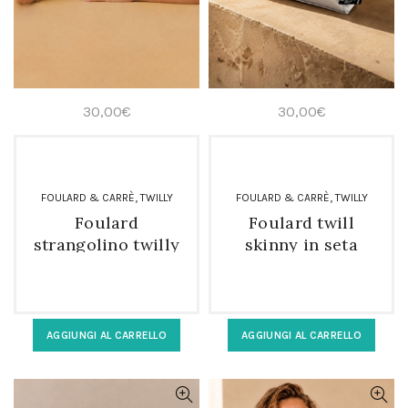
30,00
€
30,00
€
,
,
FOULARD & CARRÈ
TWILLY
FOULARD & CARRÈ
TWILLY
Foulard
Foulard twill
strangolino twilly
skinny in seta
in seta pura da
fantasia tropicale
donna
AGGIUNGI AL CARRELLO
AGGIUNGI AL CARRELLO