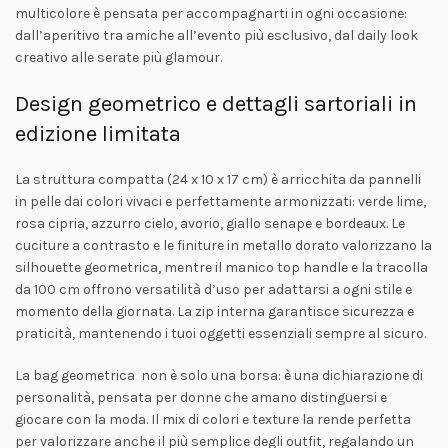
multicolore è pensata per accompagnarti in ogni occasione:
dall’aperitivo tra amiche all’evento più esclusivo, dal daily look
creativo alle serate più glamour.
Design geometrico e dettagli sartoriali in
edizione limitata
La struttura compatta (24 x 10 x 17 cm) è arricchita da pannelli
in pelle dai colori vivaci e perfettamente armonizzati: verde lime,
rosa cipria, azzurro cielo, avorio, giallo senape e bordeaux. Le
cuciture a contrasto e le finiture in metallo dorato valorizzano la
silhouette geometrica, mentre il manico top handle e la tracolla
da 100 cm offrono versatilità d’uso per adattarsi a ogni stile e
momento della giornata. La zip interna garantisce sicurezza e
praticità, mantenendo i tuoi oggetti essenziali sempre al sicuro.
La bag geometrica non è solo una borsa: è una dichiarazione di
personalità, pensata per donne che amano distinguersi e
giocare con la moda. Il mix di colori e texture la rende perfetta
per valorizzare anche il più semplice degli outfit, regalando un