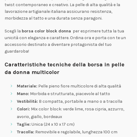
twist contemporaneo e creativo. La pelle di alta qualità e la
lavorazione artigianale italiana assicurano resistenza,
morbidezza al tatto e una durata senza paragoni.
Scegli la
borsa color block donna
per esprimere tutta la tua
unicità con eleganza e carattere. Ordina ora e porta con te un
accessorio destinato a diventare protagonista del tuo
guardaroba!
Caratteristiche tecniche della borsa in pelle
da donna multicolor
Materiale:
Pelle pieno fiore multicolore di alta qualità
Mano:
Morbida e strutturata, piacevole al tatto
Vestibilità:
B compatta, portabile a mano o a tracolla
Colori:
Mix color block: verde lime, rosa cipria, azzurro,
avorio, giallo, bordeaux
Taglie:
Unica (24 x 10 x 17 cm)
Tracolla:
Removibile e regolabile, lunghezza 100 cm