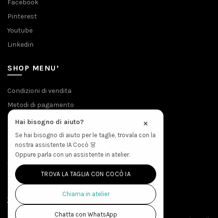
Facebook
Pinterest
Youtube
Linkedin
SHOP MENU’
Condizioni di vendita
Metodi di pagamento
Privacy & Cookies
×
Hai bisogno di aiuto?
Spedizioni
Se hai bisogno di aiuto per le taglie, trovala con la
nostra assistente IA Cocò 👗
Politica Resi
Oppure parla con un assistente in atelier.
Accesso Produzione
TROVA LA TAGLIA CON COCÒ IA
Chiama in atelier
ABOUT THE STORE
Chatta con WhatsApp