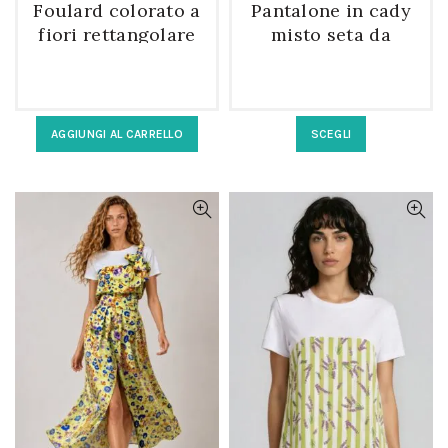
Foulard colorato a
Pantalone in cady
fiori rettangolare
misto seta da
in 100% seta
donna colore
turchese
Questo
AGGIUNGI AL CARRELLO
SCEGLI
prodotto
ha
più
varianti.
Le
opzioni
possono
essere
scelte
nella
pagina
del
prodotto