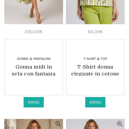
230,00
€
65,00
€
GONNE & PANTALONI
T-SHIRT & TOP
Gonna midi in
T-Shirt donna
seta con fantasia
elegante in cotone
floreale e spacco
e viscosa a
centrale
fantasia
Questo
Questo
SCEGLI
SCEGLI
prodotto
prodotto
ha
ha
più
più
varianti.
varianti.