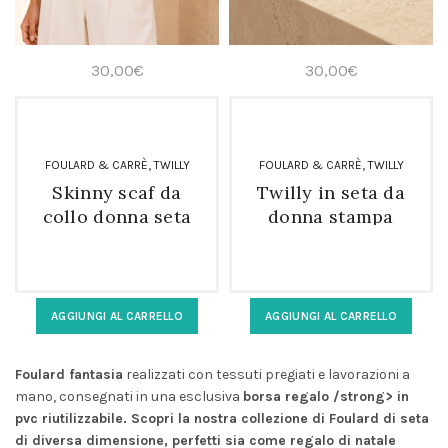
30,00
€
30,00
€
,
,
FOULARD & CARRÈ
TWILLY
FOULARD & CARRÈ
TWILLY
Skinny scaf da
Twilly in seta da
collo donna seta
donna stampa
twill floreale
paisley
AGGIUNGI AL CARRELLO
AGGIUNGI AL CARRELLO
Foulard fantasia
realizzati con tessuti pregiati e lavorazioni a
mano, consegnati in una esclusiva
borsa regalo /strong> in
pvc riutilizzabile. Scopri la nostra collezione di
Foulard di seta
di diversa dimensione, perfetti sia come
regalo di natale