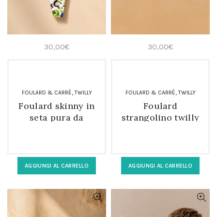
30,00
€
30,00
€
,
,
FOULARD & CARRÈ
TWILLY
FOULARD & CARRÈ
TWILLY
Foulard skinny in
Foulard
seta pura da
strangolino twilly
donna
in seta pura da
donna
AGGIUNGI AL CARRELLO
AGGIUNGI AL CARRELLO