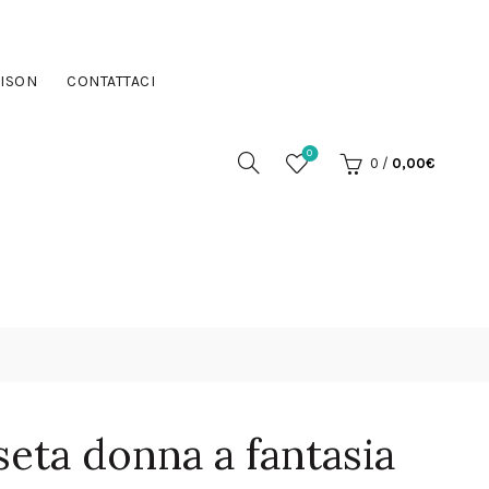
ISON
CONTATTACI
0
0
/
0,00
€
seta donna a fantasia