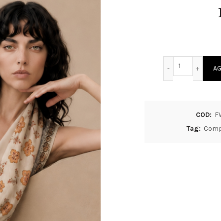
Foulard set
AG
COD:
F
Tag:
Comp