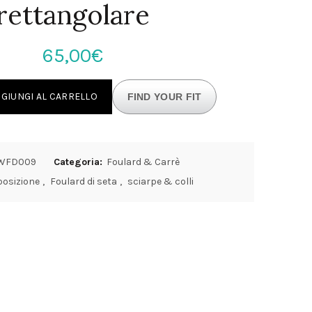
rettangolare
65,00
€
a donna a fantasia rettangolare quantità
GIUNGI AL CARRELLO
FIND YOUR FIT
WFD009
Categoria:
Foulard & Carrè
osizione
,
Foulard di seta
,
sciarpe & colli