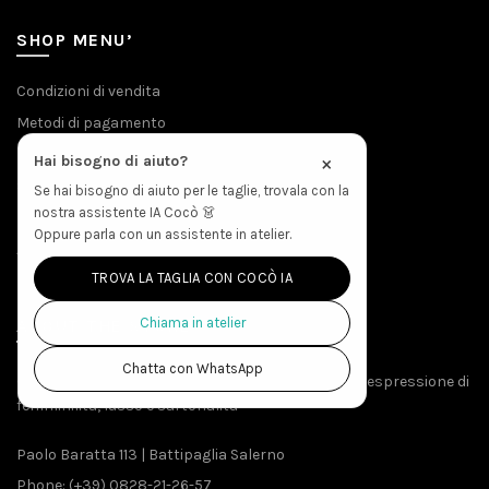
SHOP MENU’
Condizioni di vendita
Metodi di pagamento
Privacy & Cookies
×
Hai bisogno di aiuto?
Spedizioni
Se hai bisogno di aiuto per le taglie, trovala con la
nostra assistente IA Cocò 👗
Politica Resi
Oppure parla con un assistente in atelier.
Accesso Produzione
TROVA LA TAGLIA CON COCÒ IA
Chiama in atelier
ABOUT THE STORE
Chatta con WhatsApp
Creato da menti sapienti e mani esperte, EVAeM è espressione di
femminilità, lusso e sartorialità
Paolo Baratta 113 | Battipaglia Salerno
Phone: (+39) 0828-21-26-57