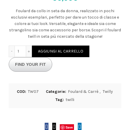
Foulard da collo in seta da donna, realizzato in pochi
esclusivi esemplari, perfetto per dare un tocco di classe e
colore ai tuoi look. Versatile, elegante e ideale sia come
strangolino sia come accessorio per borse. Scopri il foulard
twill in seta più ricercato della stagione!
Foulard in seta pura da donna twilly fucsia quantità
AGGIUNGI AL CARRELLO
FIND YOUR FIT
COD:
TW07
Categorie:
Foulard & Carrè
,
Twilly
Tag:
twilli
Save