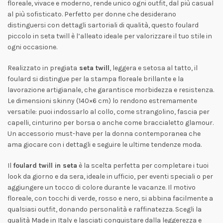
floreale, vivace e moderno, rende unico ogni outfit, dal più casual
al più sofisticato. Perfetto per donne che desiderano
distinguersi con dettagli sartoriali di qualità, questo foulard
piccolo in seta twill è l’alleato ideale per valorizzare il tuo stile in
ogni occasione.
Realizzato in pregiata
seta twill
, leggera e setosa al tatto, il
foulard si distingue per la stampa floreale brillante e la
lavorazione artigianale, che garantisce morbidezza e resistenza.
Le dimensioni skinny (140×6 cm) lo rendono estremamente
versatile: puoi indossarlo al collo, come strangolino, fascia per
capelli, cinturino per borsa o anche come braccialetto glamour.
Un accessorio must-have per la donna contemporanea che
ama giocare con i dettagli e seguire le ultime tendenze moda.
Il
foulard twill in seta
è la scelta perfetta per completare i tuoi
look da giorno e da sera, ideale in ufficio, per eventi speciali o per
aggiungere un tocco di colore durante le vacanze. Il motivo
floreale, con tocchi di verde, rosso e nero, si abbina facilmente a
qualsiasi outfit, donando personalità e raffinatezza. Scegli la
qualità Made in Italy e lasciati conquistare dalla leggerezza e