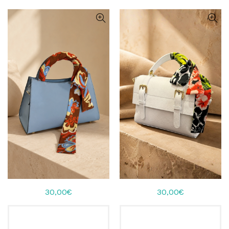
30,00
€
30,00
€