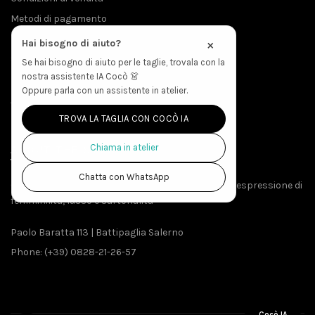
Metodi di pagamento
Privacy & Cookies
×
Hai bisogno di aiuto?
Spedizioni
Se hai bisogno di aiuto per le taglie, trovala con la
nostra assistente IA Cocò 👗
Politica Resi
Oppure parla con un assistente in atelier.
Accesso Produzione
TROVA LA TAGLIA CON COCÒ IA
Chiama in atelier
ABOUT THE STORE
Chatta con WhatsApp
Creato da menti sapienti e mani esperte, EVAeM è espressione di
femminilità, lusso e sartorialità
Paolo Baratta 113 | Battipaglia Salerno
Phone: (+39) 0828-21-26-57
Cocò IA