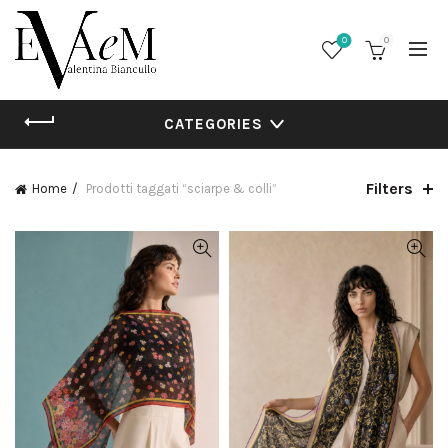
0
0
CATEGORIES
Filters
Home
Prodotti taggati “sciarpe & colli”