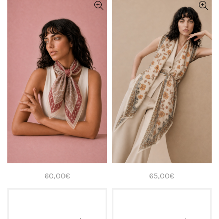
60,00
€
65,00
€