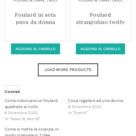
FOULARD & CARRÈ
TWILLY
FOULARD & CARRÈ
TWILLY
Foulard in seta
Foulard
pura da donna
strangolino twilly
twilly fucsia
in seta pura da
donna
AGGIUNGI AL CARRELLO
AGGIUNGI AL CARRELLO
LOAD MORE PRODUCTS
Correlati
Come indossare un foulard
Cosa regalare ad una donna
quadrato al collo
8 Dicembre 2022
6 Dicembre 2022
In "Eventi"
In "News & World"
Come si mette la sciarpa, in
modo originale in 7 idee