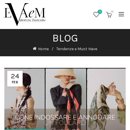
0
0
BLOG
Home
Tendenze e Must Have
24
FEB
/