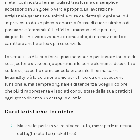
metallici, il nostro ferma foulard trasforma un semplice
accessorio in un gioiello vero e proprio. La lavorazione
artigianale garantisce unicità e cura dei dettagli: ogni anello è
impreziosito da un piccolo charm a forma di cuore, simbolo di
passione e femminilità. L’effetto luminoso delle perline,
disponibili in diverse varianti cromatiche, dona movimento e
carattere anche ai look più essenziali.
La versatilità è la sua forza: puoi indossarlo per fissare foulard di
seta, cotone o viscosa, oppure usarlo come elemento decorativo
su borse, capelli o come piccolo bracciale. Il ferma carrè
Evaem.Style è la soluzione chic per chi cerca un accessorio
funzionale, ma sempre originale e di tendenza. Scegli il colore
che più ti rappresenta e lasciati conquistare dalla sua praticità:
ogni gesto diventa un dettaglio di stile.
Caratteristiche Tecniche
Materiale: perle in vetro sfaccettato, microperle in resina,
dettagli metallici (nickel free)