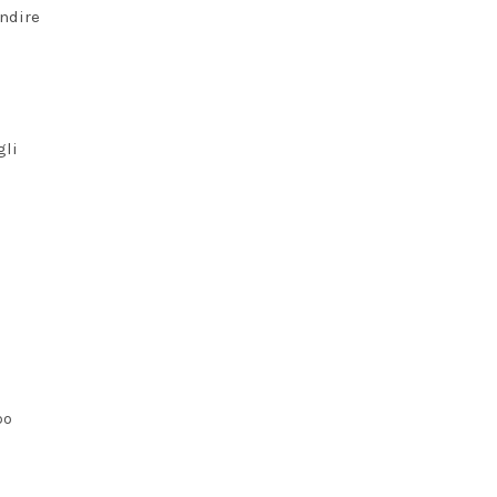
ndire
gli
bo