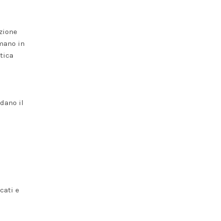
zione
rmano in
tica
rdano il
cati e