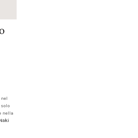
io
 nel
 solo
e nella
Naki