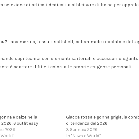
ra selezione di articoli dedicati a
athleisure di lusso
per approfo
end?
Lana merino, tessuti softshell, poliammide riciclato e detta
nando capi tecnici con elementi sartoriali e accessori eleganti.
ante è adattare il fit e i colori alle proprie esigenze personali.
gonna e calze nella
Giacca rossa e gonna grigia, la com
2026, 6 outfit easy
di tendenza del 2026
io 2026
3 Gennaio 2026
 World"
In "News e World"