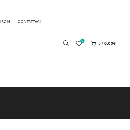
ISON
CONTATTACI
0
0
/
0,00
€