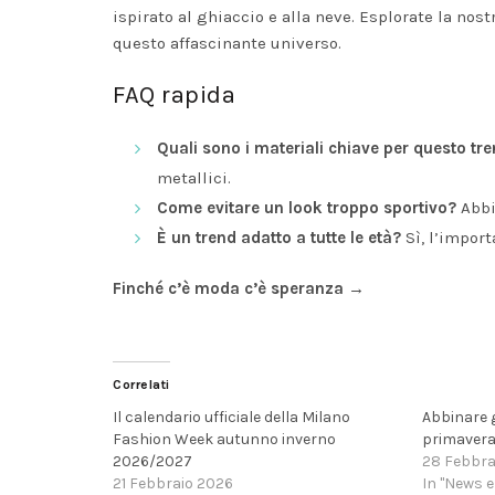
ispirato al ghiaccio e alla neve. Esplorate la nost
questo affascinante universo.
FAQ rapida
Quali sono i materiali chiave per questo tr
metallici.
Come evitare un look troppo sportivo?
Abbi
È un trend adatto a tutte le età?
Sì, l’import
Finché c’è moda c’è speranza →
Correlati
Il calendario ufficiale della Milano
Abbinare 
Fashion Week autunno inverno
primavera 
2026/2027
28 Febbra
21 Febbraio 2026
In "News e