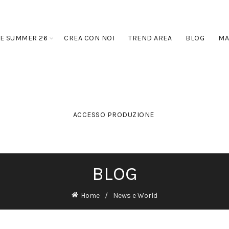
E SUMMER 26
CREA CON NOI
TREND AREA
BLOG
MA
ACCESSO PRODUZIONE
BLOG
Home
News e World