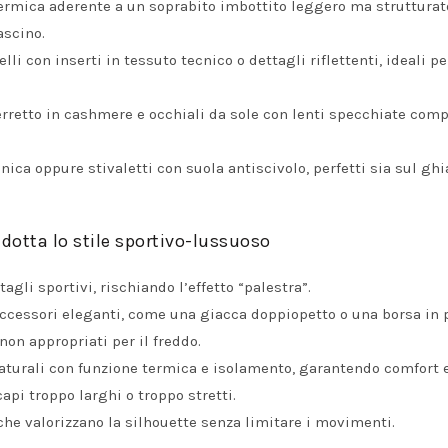
rmica aderente a un soprabito imbottito leggero ma strutturato
ascino.
li con inserti in tessuto tecnico o dettagli riflettenti, ideali p
rretto in cashmere e occhiali da sole con lenti specchiate com
nica oppure stivaletti con suola antiscivolo, perfetti sia sul ghi
adotta lo stile sportivo-lussuoso
agli sportivi, rischiando l’effetto “palestra”.
accessori eleganti, come una giacca doppiopetto o una borsa in p
non appropriati per il freddo.
aturali con funzione termica e isolamento, garantendo comfort e 
api troppo larghi o troppo stretti.
 che valorizzano la silhouette senza limitare i movimenti.