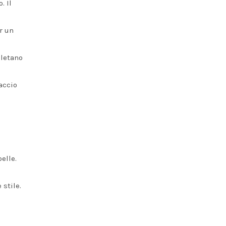
. Il
er un
pletano
accio
elle.
stile.