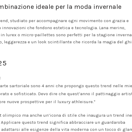
combinazione ideale per la moda invernale
o trend, studiato per accompagnare ogni movimento con grazia e
on innovazioni che fondono estetica e tecnologia. Lana merino,
 in lurex o micro-paillettes sono perfetti per la stagione inverna
 leggerezza e un look scintillante che ricorda la magia del gh
25
:
d’arte sartoriale sono 4 anni che propongo questo trend nelle mi
brato e sofisticato. Devo dire che quest’anno il pattinaggio artis
e nuove prospettive per il luxury athleisure.”
t olimpico ma anche un’icona di stile che inaugura un trend ined
. Applicare questo trend significa abbracciare un guardaroba
adattarsi alle esigenze della vita moderna con un tocco di gla