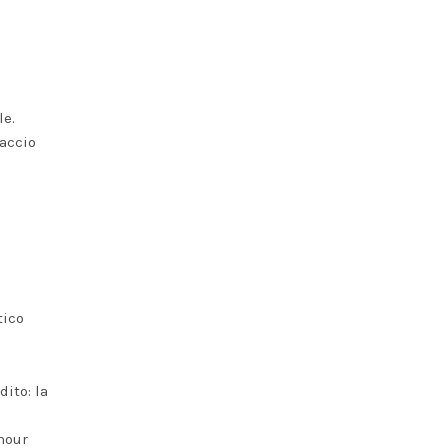
le.
iaccio
e
tico
ito: la
mour