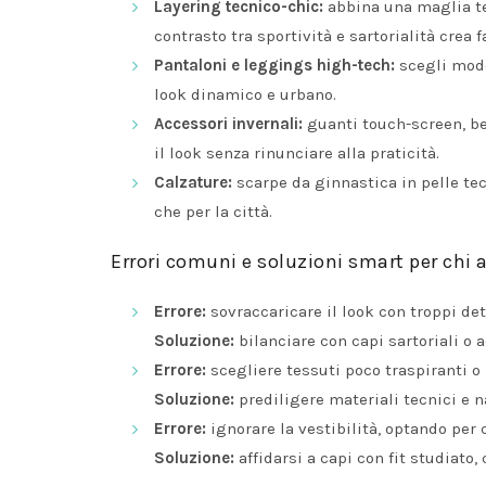
Layering tecnico-chic:
abbina una maglia te
contrasto tra sportività e sartorialità crea f
Pantaloni e leggings high-tech:
scegli model
look dinamico e urbano.
Accessori invernali:
guanti touch-screen, be
il look senza rinunciare alla praticità.
Calzature:
scarpe da ginnastica in pelle tec
che per la città.
Errori comuni e soluzioni smart per chi 
Errore:
sovraccaricare il look con troppi dett
Soluzione:
bilanciare con capi sartoriali o 
Errore:
scegliere tessuti poco traspiranti o 
Soluzione:
prediligere materiali tecnici e n
Errore:
ignorare la vestibilità, optando per c
Soluzione:
affidarsi a capi con fit studiato,