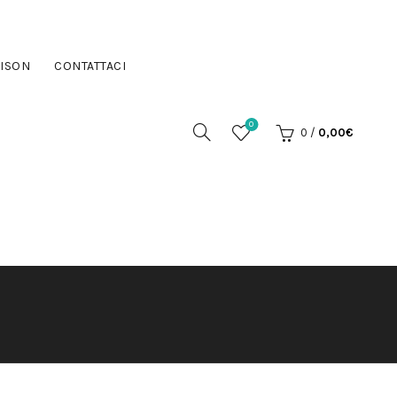
ISON
CONTATTACI
0
0
/
0,00
€