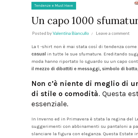
Tendenze e Must Have
Un capo 1000 sfumatur
Posted by
Valentina Biancullo
Leave a comment
La t -shirt non è mai stata così di tendenza come
casual
in tutte le sue sfumature. Ereditando sugg
moda hanno riportato lo sguardo su un capo contr
il mezzo di dibattiti e messaggi, simbolo di batt
Non c’è niente di meglio di un
di stile o comodità
. Questa es
essenziale.
In Inverno ed in Primavera è stata la regina del 
suggerimenti con abbinamenti su pantaloni a pala
slanciare la figura con eleganza. Questa Estate i