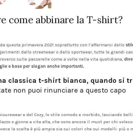
e come abbinare la T-shirt?
 da questa primavera 2021 soprattutto con l’affermarsi dello
stil
erimenti dallo streetwear o dallo sportwear, tutte le grandi cas
overso sulle passerelle come a volte nella vita quotidiana,
div
aglie e base per slogan anche importanti.
a classica t-shirt bianca, quando si t
tate non puoi rinunciare a questo capo
Leisurewear e del Cozy, lo stile comodo e morbido, lasciando bell
zzo o gonne a vita alta, che sono ancora il must per chi voless
nvece la scelta è più ampia sia sui colori che sui modelli: più o