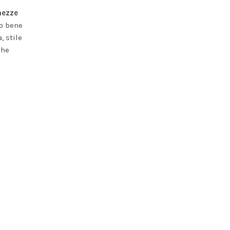
hezze
o bene
, stile
che