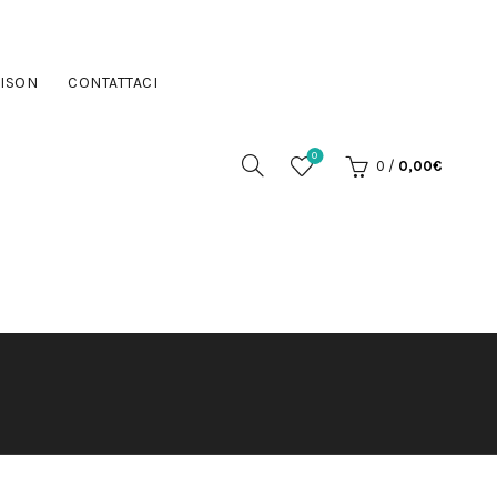
ISON
CONTATTACI
0
0
/
0,00
€