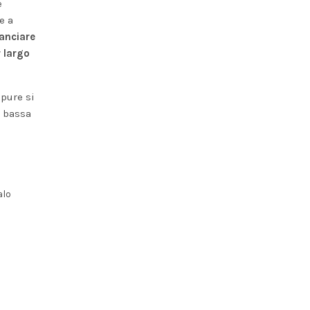
e
e a
lanciare
r largo
ppure si
a bassa
alo