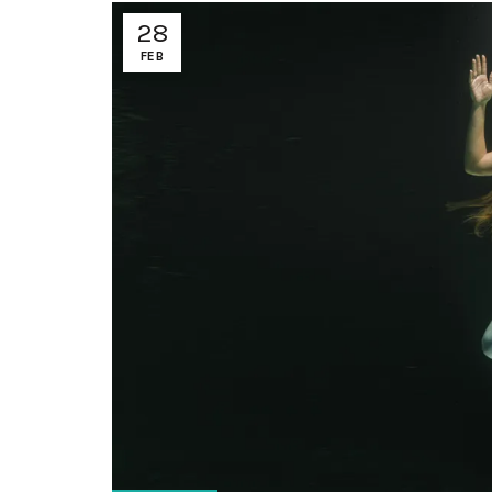
28
FEB