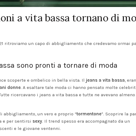
loni a vita bassa tornano di m
2021 ritroviamo un capo di abbigliamento che credevamo ormai p
 bassa sono pronti a tornare di moda
nce scoperte e ombelico in bella vista. Il
jeans a vita bassa
, era
vani donne
. A esaltare tale moda ci hanno pensato molte celebri
Tutte ricercavano i jeans a vita bassa e tutte ne avevano almeno
di abbigliamento, un vero e proprio “
tormentone
”. Scoprire la pa
 e per sentirsi
sexy
. Il trend spesso era accompagnato da un
escenti e le giovane ventenni.