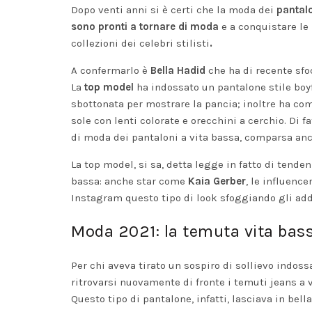
Dopo venti anni si è certi che la moda dei
pantalo
sono pronti a tornare di moda
e a conquistare le
collezioni dei celebri stilisti
.
A confermarlo è
Bella Hadid
che ha di recente sf
La
top model
ha indossato un pantalone stile boy
sbottonata per mostrare la pancia; inoltre ha com
sole con lenti colorate e orecchini a cerchio. Di 
di moda dei pantaloni a vita bassa, comparsa anc
La top model, si sa, detta legge in fatto di tenden
bassa: anche star come
Kaia Gerber
, le influenc
Instagram questo tipo di look sfoggiando gli ad
Moda 2021: la temuta vita bas
Per chi aveva tirato un sospiro di sollievo indoss
ritrovarsi nuovamente di fronte i temuti jeans a v
Questo tipo di pantalone, infatti, lasciava in be