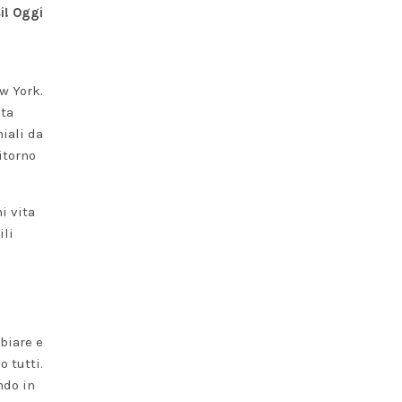
i! Oggi
w York.
ata
iali da
itorno
i vita
ili
biare e
o tutti.
ndo in