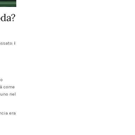
oda?
assato:
i
no
tà come
 uno nel
ncia era