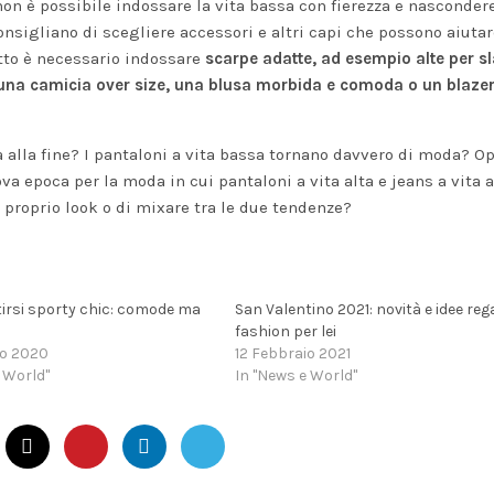
 non è possibile indossare la vita bassa con fierezza e nasconder
sigliano di scegliere accessori e altri capi che possono aiutar
tto è necessario indossare
scarpe adatte, ad esempio alte per s
, una camicia over size, una blusa morbida e comoda o un blaze
a alla fine? I pantaloni a vita bassa tornano davvero di moda? O
a epoca per la moda in cui pantaloni a vita alta e jeans a vita 
 proprio look o di mixare tra le due tendenze?
irsi sporty chic: comode ma
San Valentino 2021: novità e idee reg
fashion per lei
io 2020
12 Febbraio 2021
 World"
In "News e World"