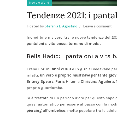
News e World
Tendenze 2021: i panta
Posted by
Stefania D'Agostino
Leave a comment
Incredibile ma vero, tra le nuove tendenze del 
pantaloni a vita bassa tornano di moda!
Bella Hadid: i pantaloni a vita
Erano i primi
anni 2000
e in giro si vedevano pa
infatti,
un vero e proprio
must have
per tante gio
Britney Spears
,
Paris Hilton
e
Christina Aguilera.
proprio guardaroba.
Si è trattato di un periodo d’oro per questo capo 
quasi automatico per essere al passo con la moda
piercing
all’ombelico
, molto popolare tra le adol