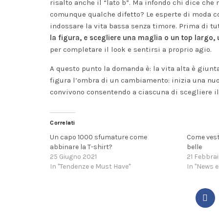
risalto anche il “lato b”. Ma infondo chi dice che
comunque qualche difetto? Le esperte di moda con
indossare la vita bassa senza timore. Prima di tu
la figura, e scegliere una maglia o un top largo
per completare il look e sentirsi a proprio agio.
A questo punto la domanda è: la vita alta è giunt
figura l’ombra di un cambiamento: inizia una nuov
convivono consentendo a ciascuna di scegliere il
Correlati
Un capo 1000 sfumature come
Come vest
abbinare la T-shirt?
belle
25 Giugno 2021
21 Febbra
In "Tendenze e Must Have"
In "News e