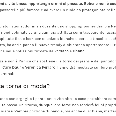
ni a vita bassa appartenga ormai al passato. Ebbene non è cos
 passerelle più famose e ad avere un ruolo da protagonista nelle
ociato i suoi addominali durante uno shopping pomeridiano a Ne
friend abbinato ad una camicia attillata semi trasparente lasci
pletato il suo look con sneakers bianche e borsa a tracolla, occh
fatto, ha anticipando il nuovo trendy dichiarando apertamente il r
he nelle collezioni firmate da
Versace
e
Chanel
.
ze e non è l’unica che sostiene il ritorno dei jeans e dei pantalon
er
Caro Daur
e
Veronica Ferraro
, hanno già mostrato sui loro prof
dominali.
sa torna di moda?
ando con orgoglio i pantaloni a vita alta, le cose potrebbero cam
ita bassa. Un ritorno, dunque, che forse non renderà felici propri
lla vista un’ampia porzione di pancia, ma anche di schiena, mette