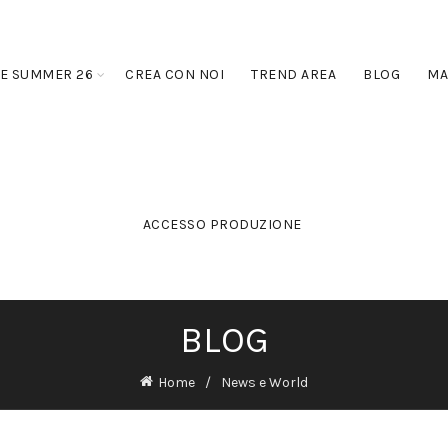
E SUMMER 26
CREA CON NOI
TREND AREA
BLOG
MA
ACCESSO PRODUZIONE
BLOG
Home
News e World