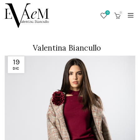
0
0
Valentina Biancullo
19
DIC
/