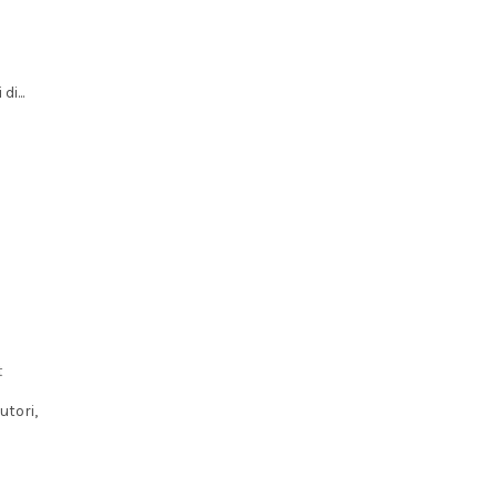
i...
t
utori,