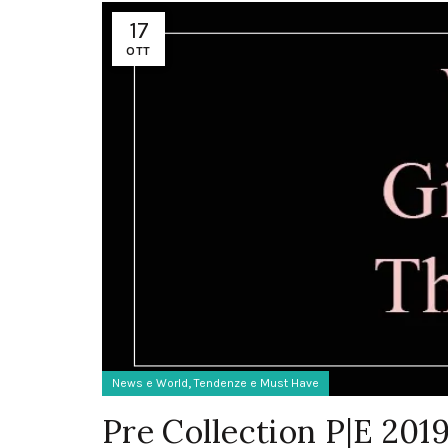
17
OTT
,
News e World
Tendenze e Must Have
Pre Collection P|E 201