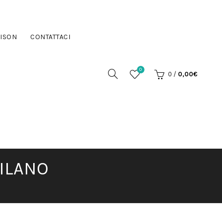
ISON
CONTATTACI
0
0
/
0,00
€
MILANO