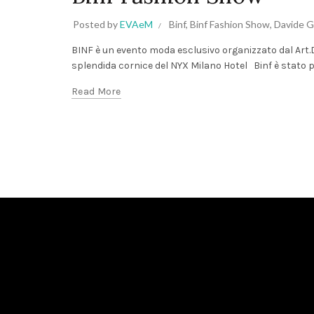
Posted by
EVAeM
Binf
,
Binf Fashion Show
,
Davide 
BINF è un evento moda esclusivo organizzato dal Art
splendida cornice del NYX Milano Hotel Binf è stato p
Read More