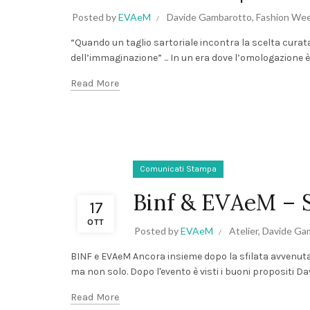
Posted by
EVAeM
Davide Gambarotto
,
Fashion Wee
“Quando un taglio sartoriale incontra la scelta curata 
dell’immaginazione” ... In un era dove l’omologazione è 
Read More
Comunicati Stampa
Binf & EVAeM – 
17
OTT
Posted by
EVAeM
Atelier
,
Davide Ga
BINF e EVAeM Ancora insieme dopo la sfilata avvenuta 
ma non solo. Dopo l'evento è visti i buoni propositi Dav
Read More