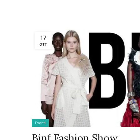
17
OTT
Eventi
Binf Fashion Show