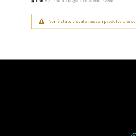
Home
Prodotti taggati “Look velour viola”
Non è stato trovato nessun prodotto che cor