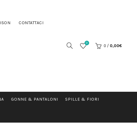
ISON
CONTATTACI
0
0
/
0,00
€
NA
GONNE & PANTALONI
SPILLE & FIORI