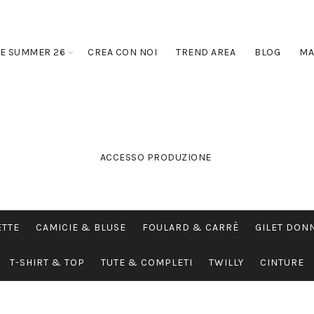
E SUMMER 26
CREA CON NOI
TREND AREA
BLOG
MA
ACCESSO PRODUZIONE
ETTE
CAMICIE & BLUSE
FOULARD & CARRÈ
GILET DON
T-SHIRT & TOP
TUTE & COMPLETI
TWILLY
CINTURE