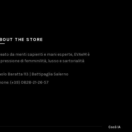
BOUT THE STORE
eato da menti sapienti e mani esperte, EVAeM è
pressione di femminilità, lusso e sartorialità
olo Baratta 113 | Battipaglia Salerno
one: (+39) 0828-21-26-57
Cocò IA