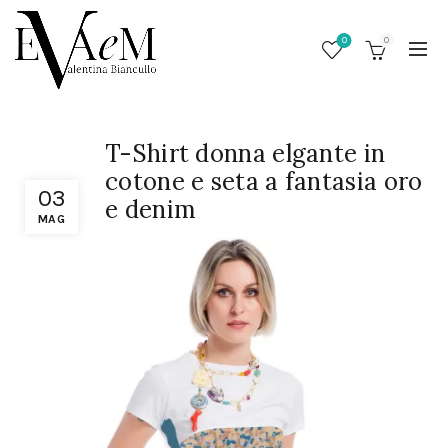
0
0
T-Shirt donna elgante in
cotone e seta a fantasia oro
03
e denim
MAG
/