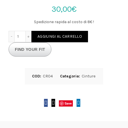
30,00
€
Spedizione rapida al costo di 8€ !
Cintura donna in pelle morbida da annodare colore verde 
AGGIUNGI AL CARRELLO
FIND YOUR FIT
COD:
CR04
Categoria:
Cinture
Save