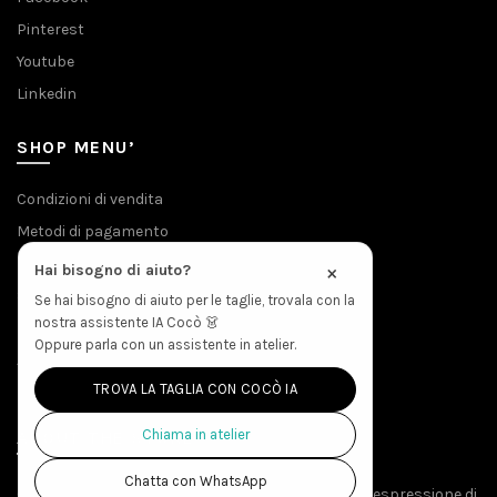
Pinterest
Youtube
Linkedin
SHOP MENU’
Condizioni di vendita
Metodi di pagamento
Privacy & Cookies
×
Hai bisogno di aiuto?
Spedizioni
Se hai bisogno di aiuto per le taglie, trovala con la
nostra assistente IA Cocò 👗
Politica Resi
Oppure parla con un assistente in atelier.
Accesso Produzione
TROVA LA TAGLIA CON COCÒ IA
Chiama in atelier
ABOUT THE STORE
Chatta con WhatsApp
Creato da menti sapienti e mani esperte, EVAeM è espressione di