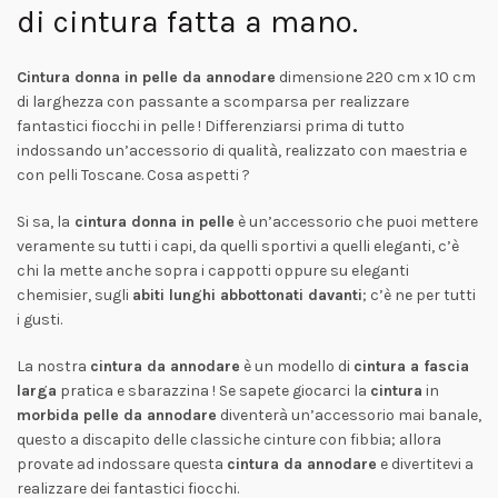
di cintura fatta a mano.
Cintura donna in pelle da annodare
dimensione 220 cm x 10 cm
di larghezza con passante a scomparsa per realizzare
fantastici fiocchi in pelle ! Differenziarsi prima di tutto
indossando un’accessorio di qualità, realizzato con maestria e
con pelli Toscane. Cosa aspetti ?
Si sa, la
cintura donna in pelle
è un’accessorio che puoi mettere
veramente su tutti i capi, da quelli sportivi a quelli eleganti, c’è
chi la mette anche sopra i cappotti oppure su eleganti
chemisier, sugli
abiti lunghi abbottonati davanti
; c’è ne per tutti
i gusti.
La nostra
cintura da annodare
è un modello di
cintura a fascia
larga
pratica e sbarazzina ! Se sapete giocarci la
cintura
in
morbida pelle da annodare
diventerà un’accessorio mai banale,
questo a discapito delle classiche cinture con fibbia; allora
provate ad indossare questa
cintura da annodare
e divertitevi a
realizzare dei fantastici fiocchi.