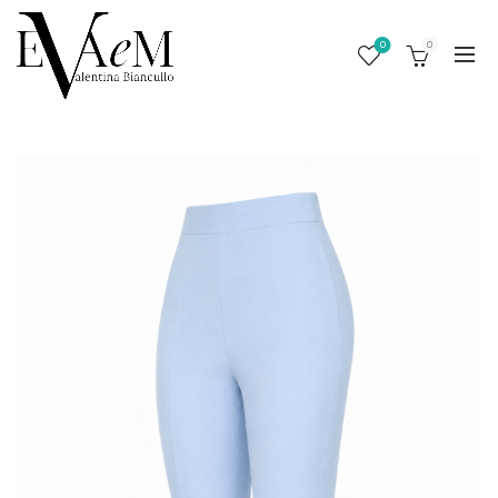
0
0
/