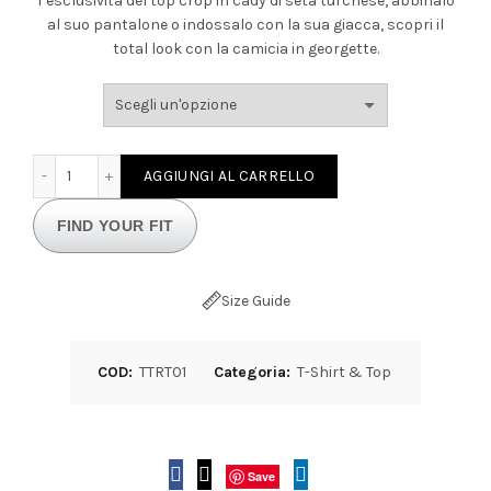
l’esclusività del top crop in cady di seta turchese, abbinalo
al suo pantalone o indossalo con la sua giacca, scopri il
total look con la camicia in georgette.
Top crop sartoriale turchese elegante donna in cady quant
AGGIUNGI AL CARRELLO
FIND YOUR FIT
Size Guide
COD:
TTRT01
Categoria:
T-Shirt & Top
Save