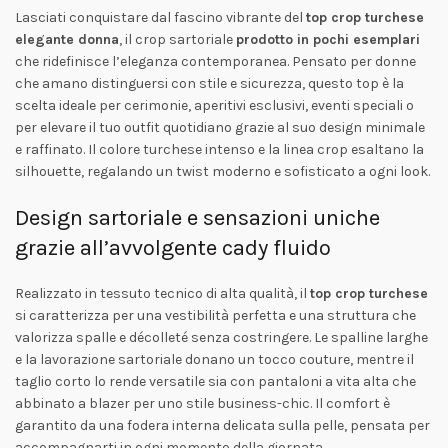
Lasciati conquistare dal fascino vibrante del
top crop turchese
elegante donna
, il crop sartoriale
prodotto in pochi esemplari
che ridefinisce l’eleganza contemporanea. Pensato per donne
che amano distinguersi con stile e sicurezza, questo top è la
scelta ideale per cerimonie, aperitivi esclusivi, eventi speciali o
per elevare il tuo outfit quotidiano grazie al suo design minimale
e raffinato. Il colore turchese intenso e la linea crop esaltano la
silhouette, regalando un twist moderno e sofisticato a ogni look.
Design sartoriale e sensazioni uniche
grazie all’avvolgente cady fluido
Realizzato in tessuto tecnico di alta qualità, il
top crop turchese
si caratterizza per una vestibilità perfetta e una struttura che
valorizza spalle e décolleté senza costringere. Le spalline larghe
e la lavorazione sartoriale donano un tocco couture, mentre il
taglio corto lo rende versatile sia con pantaloni a vita alta che
abbinato a blazer per uno stile business-chic. Il comfort è
garantito da una fodera interna delicata sulla pelle, pensata per
accompagnarti in ogni momento della giornata.