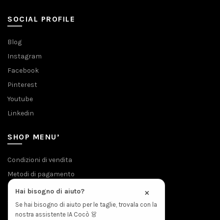
SOCIAL PROFILE
Blog
Instagram
Facebook
Pinterest
Youtube
Linkedin
SHOP MENU’
Condizioni di vendita
Metodi di pagamento
Privacy & Cookies
×
Hai bisogno di aiuto?
Spedizioni
Se hai bisogno di aiuto per le taglie, trovala con la
nostra assistente IA Cocò 👗
Politica Resi