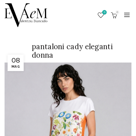
0
0
pantaloni cady eleganti
donna
08
MAG
/