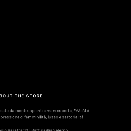
BOUT THE STORE
eato da menti sapienti e mani esperte, EVAeM è
pressione di femminilità, lusso e sartorialità
olo Baratta 113 | Battipaglia Salerno