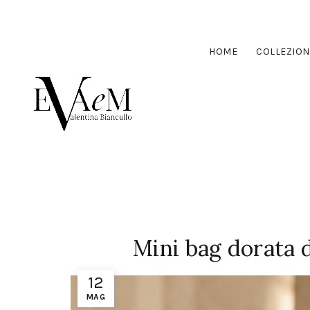
HOME
COLLEZION
Mini bag dorata d
12
MAG