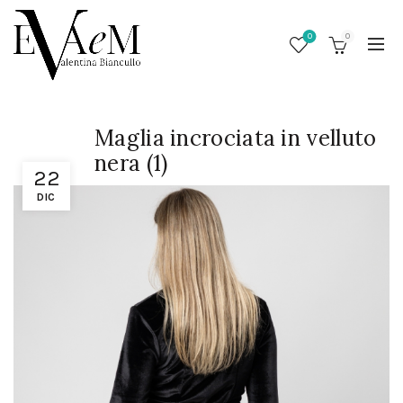
0
0
Maglia incrociata in velluto
nera (1)
22
DIC
/