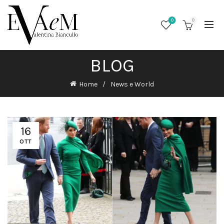
0
0
BLOG
Home
News e World
16
OTT
/