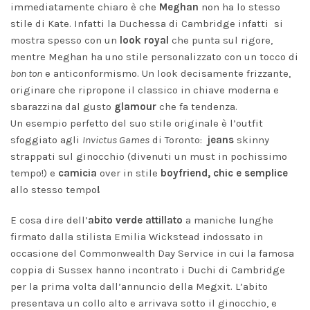
immediatamente chiaro è che
Meghan
non ha lo stesso
stile di Kate. Infatti la Duchessa di Cambridge infatti si
mostra spesso con un
look
royal
che punta sul rigore,
mentre Meghan ha uno stile personalizzato con un tocco di
bon ton
e anticonformismo. Un look decisamente frizzante,
originare che ripropone il classico in chiave moderna e
sbarazzina dal gusto
glamour
che fa tendenza.
Un esempio perfetto del suo stile originale è l’outfit
sfoggiato agli
Invictus Games
di Toronto:
jeans
skinny
strappati sul ginocchio (divenuti un must in pochissimo
tempo!) e
camicia
over in stile
boyfriend, chic e
semplice
allo stesso tempo
!
E cosa dire dell’
abito verde attillato
a maniche lunghe
firmato dalla stilista Emilia Wickstead indossato in
occasione del Commonwealth Day Service in cui la famosa
coppia di Sussex hanno incontrato i Duchi di Cambridge
per la prima volta dall’annuncio della Megxit. L’abito
presentava un collo alto e arrivava sotto il ginocchio, e