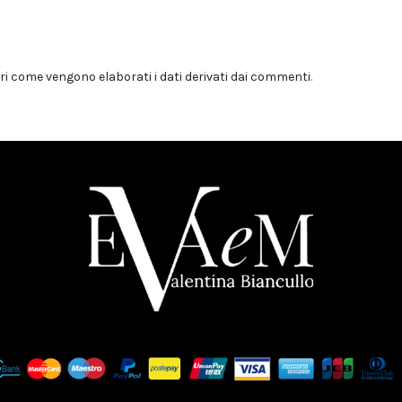
i come vengono elaborati i dati derivati dai commenti
.