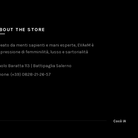
BOUT THE STORE
eato da menti sapienti e mani esperte, EVAeM è
pressione di femminilità, lusso e sartorialità
olo Baratta 113 | Battipaglia Salerno
one: (+39) 0828-21-26-57
Cocò IA