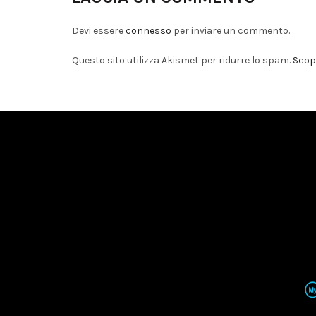
Devi essere
connesso
per inviare un commento.
Questo sito utilizza Akismet per ridurre lo spam.
Scopr