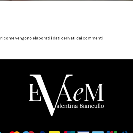
i come vengono elaborati i dati derivati dai commenti
.