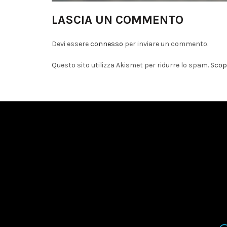
LASCIA UN COMMENTO
Devi essere
connesso
per inviare un commento.
Questo sito utilizza Akismet per ridurre lo spam.
Scopr