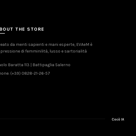
BOUT THE STORE
eato da menti sapienti e mani esperte, EVAeM è
pressione di femminilità, lusso e sartorialità
olo Baratta 113 | Battipaglia Salerno
one: (+39) 0828-21-26-57
Cocò IA