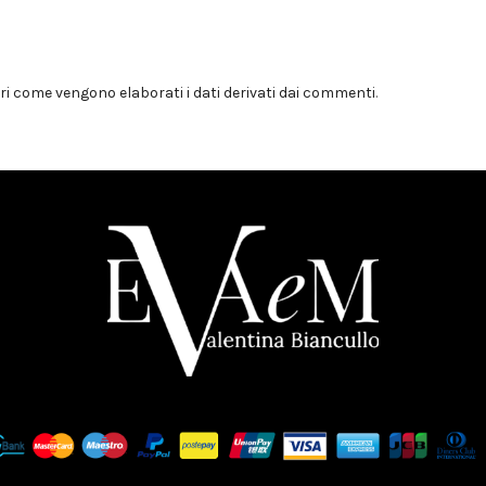
i come vengono elaborati i dati derivati dai commenti
.