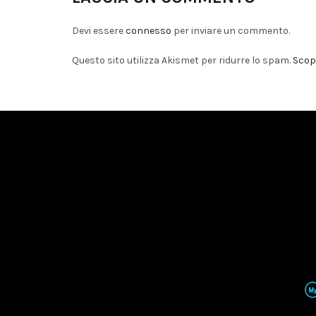
Devi essere
connesso
per inviare un commento.
Questo sito utilizza Akismet per ridurre lo spam.
Scopr