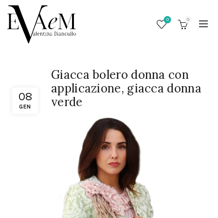
0
0
Giacca bolero donna con
applicazione, giacca donna
08
verde
GEN
/