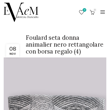
0
0
Foulard seta donna
animalier nero rettangolare
08
con borsa regalo (4)
NOV
/