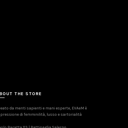
BOUT THE STORE
eato da menti sapienti e mani esperte, EVAeM è
pressione di femminilità, lusso e sartorialità
olo Baratta 113 | Battipaglia Salerno