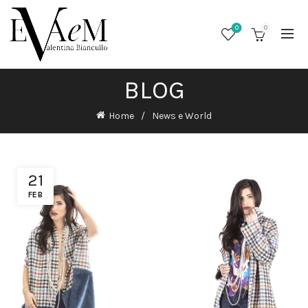
0
0
BLOG
Home
News e World
21
FEB
/