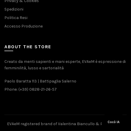
Privacy & Cookies
Spedizioni
Politica Resi
Accesso Produzione
ABOUT THE STORE
Creato da menti sapienti e mani esperte, EVAeM è espressione di
femminilità, lusso e sartorialità
Paolo Baratta 113 | Battipaglia Salerno
Phone: (+39) 0828-21-26-57
Cocò IA
EVAeM registered brand of Valentina Biancullo & Pietro Piliero