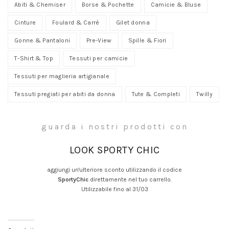
Abiti & Chemiser
Borse & Pochette
Camicie & Bluse
Cinture
Foulard & Carrè
Gilet donna
Gonne & Pantaloni
Pre-View
Spille & Fiori
T-Shirt & Top
Tessuti per camicie
Tessuti per maglieria artigianale
Tessuti pregiati per abiti da donna
Tute & Completi
Twilly
guarda i nostri prodotti con
LOOK SPORTY CHIC
aggiungi un'ulteriore sconto utilizzando il codice
SportyChic
direttamente nel tuo carrello.
Utilizzabile fino al 31/03