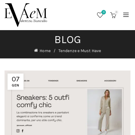
0
0
BLOG
Home
Tendenze e Must Have
07
GEN
/