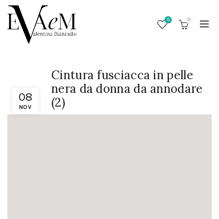
0
0
Cintura fusciacca in pelle
nera da donna da annodare
08
(2)
NOV
/