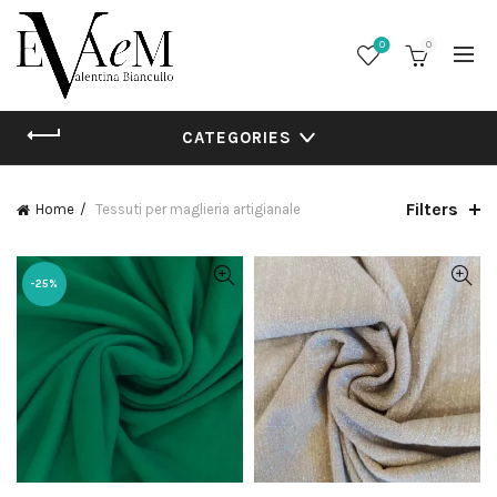
0
0
CATEGORIES
Filters
Home
Tessuti per maglieria artigianale
-25%