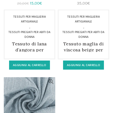
Il
Il
15,00
€
35,00
€
20,00
€
prezzo
prezzo
originale
attuale
TESSUTI PER MAGLIERIA
TESSUTI PER MAGLIERIA
era:
è:
ARTIGIANALE
ARTIGIANALE
,
,
20,00€.
15,00€.
TESSUTI PREGIATI PER ABITI DA
TESSUTI PREGIATI PER ABITI DA
DONNA
DONNA
Tessuto di lana
Tessuto maglia di
d’angora per
viscosa beige per
cardigan e
maglieria
maglieria
artigianale
AGGIUNGI AL CARRELLO
AGGIUNGI AL CARRELLO
artigianale