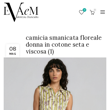
0
0
camicia smanicata floreale
donna in cotone seta e
08
viscosa (1)
MAG
/