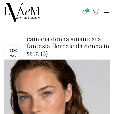
0
0
camicia donna smanicata
fantasia floreale da donna in
08
seta (3)
MAG
/