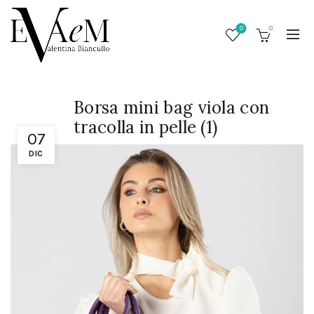
0
0
Borsa mini bag viola con
tracolla in pelle (1)
07
DIC
/