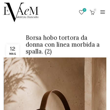
0
0
Borsa hobo tortora da
donna con linea morbida a
12
spalla. (2)
MAG
/