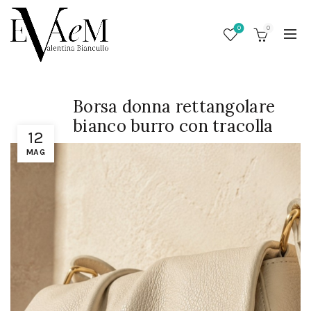
0
0
Borsa donna rettangolare
bianco burro con tracolla
12
MAG
/