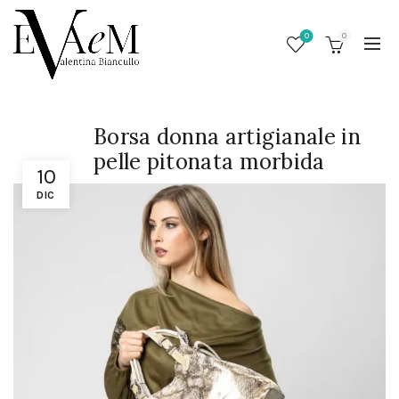
0
0
Borsa donna artigianale in
pelle pitonata morbida
10
DIC
/