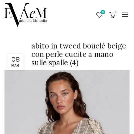
0
0
abito in tweed bouclé beige
con perle cucite a mano
08
sulle spalle (4)
MAG
/