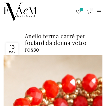
0
0
Anello ferma carrè per
foulard da donna vetro
13
rosso
MAG
/