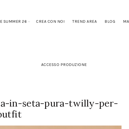
E SUMMER 26
CREA CON NOI
TREND AREA
BLOG
MA
ACCESSO PRODUZIONE
a-in-seta-pura-twilly-per-
outfit