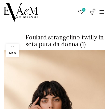
0
0
Foulard strangolino twilly in
seta pura da donna (1)
11
MAG
/